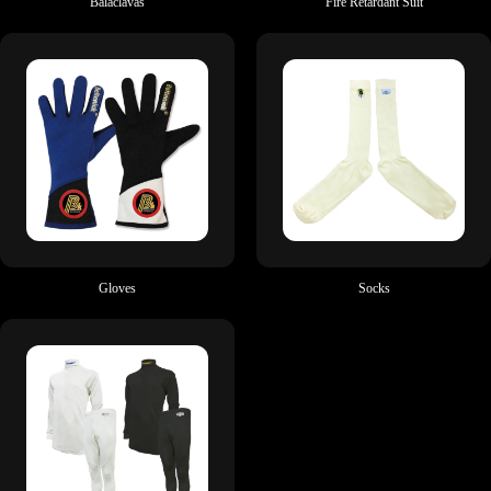
Balaclavas
Fire Retardant Suit
Gloves
Socks