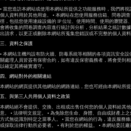
• 當您造訪本網站或使用本網站所提供之功能服務時，我們將
個人資料用於其他用途。 • 本網站在您使用服務信箱、問卷調
徑，包括您使用連線設備的 IP 位址、使用時間、使用的瀏覽
會將收集的問卷調查內容進行統計與分析，分析結果之統計數據
出請求，以更正或刪除本網站所蒐集您錯誤或不完整的個人資料
三、資料之保護
• 本網站主機均設有防火牆、防毒系統等相關的各項資訊安全
關處理人員皆簽有保密合約，如有違反保密義務者，將會受到相
以確定其將確實遵守。
四、網站對外的相關連結
本網站的網頁提供其他網站的網路連結，您也可經由本網站所
五、與第三人共用個人資料之政策
本網站絕不會提供、交換、出租或出售任何您的個人資料給其他
意。 • 法律明文規定。 • 為免除您生命、身體、自由或財產
方式無從識別特定之當事人。 • 當您在網站的行為，違反服
或採取法律行動所必要者。 • 有利於您的權益。 • 本網站