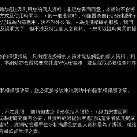
範圍內處理及利用您的個人資料；非經您書面同意，本網站不會將
方式及使用時間等。 • 於一般瀏覽時，伺服器會自行記錄相關行
記錄為內部應用，決不對外公佈。 • 為提供精確的服務，我們
說明文字，但不涉及特定個人之資料。 • 您可以隨時向我們提
嚴格的保護措施，只由經過授權的人員才能接觸您的個人資料，相
時，本網站亦會嚴格要求其遵守保密義務，並且採取必要檢查程序
隱私權保護政策，您必須參考該連結網站中的隱私權保護政策。
不在此限。 前項但書之情形包括不限於： • 經由您書面同
統計或學術研究而有必要，且資料經過提供者處理或蒐集者依其揭露
損害時，經網站管理單位研析揭露您的個人資料是為了辨識、聯絡
人善盡監督管理之責。