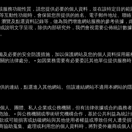
視該服務功能性質，請您提供必要的個人資料，並在該特定目的
查等互動性功能時，會保留您所提供的姓名、電子郵件地址、聯絡
器、瀏覽及點選資料記錄等，做為我們增進網站服務的參考依據，此
或說明文字呈現，除供內部研究外，我們會視需要公佈統計數據及
。
設備及必要的安全防護措施，加以保護網站及您的個人資料採用
關的法律處分。 • 如因業務需要有必要委託其他單位提供服務
提供的連結，點選進入其他網站。但該連結網站不適用本網站的
個人、團體、私人企業或公務機關，但有法律依據或合約義務者，
上之危險。 • 與公務機關或學術研究機構合作，基於公共利益為
務條款或可能損害或妨礙網站與其他使用者權益或導致任何人遭受
委託廠商協助蒐集、處理或利用您的個人資料時，將對委外廠商或個